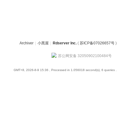
Archiver
|
小黑屋
|
Rdserver Inc.
(
苏ICP备07026657号
)
苏公网安备 32050902100484号
GMT+8, 2026-8-9 15:36
, Processed in 1.056018 second(s), 6 queries .