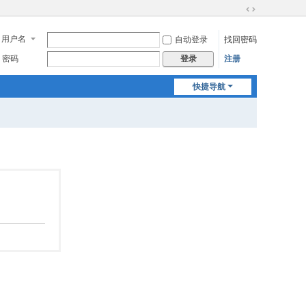
切
换
用户名
自动登录
找回密码
到
宽
密码
注册
登录
版
快捷导航