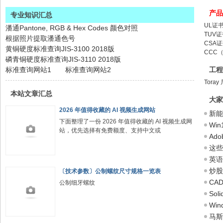
产品
专业知识汇总
UL证
潘通Pantone, RGB & Hex Codes 颜色对照
TUV
根据照片提取潘通色号
CSA
黄铜硬度标准查询JIS-3100 2018版
CCC
磷青铜硬度标准查询JIS-3110 2018版
标准查询网站1
标准查询网站2
工程
Toray
本站文章汇总
大家
2026 年值得收藏的 AI 视频生成网站
新能
下面整理了一份 2026 年值得收藏的 AI 视频生成网
Wi
站，优先选择有免费额度、支持中文或
Ado
这些
英语
炒股
〔技术参数〕公制螺纹尺寸规格一览表
CAD
公制细牙螺纹
Sol
Wi
马斯洛